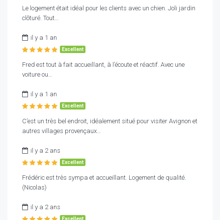
Le logement était idéal pour les clients avec un chien. Joli jardin
clôturé. Tout…
il y a 1 an
Excellent
Fred est tout à fait accueillant, à l’écoute et réactif. Avec une
voiture ou…
il y a 1 an
Excellent
C’est un très bel endroit, idéalement situé pour visiter Avignon et
autres villages provençaux…
il y a 2 ans
Excellent
Frédéric est très sympa et accueillant. Logement de qualité.
(Nicolas)
il y a 2 ans
Excellent