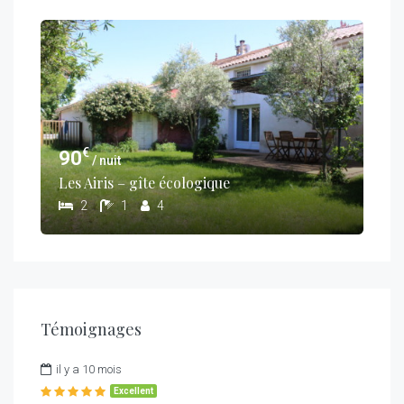
€
90
/ nuit
Les Airis – gîte écologique
2
1
4
Témoignages
il y a 10 mois
Excellent