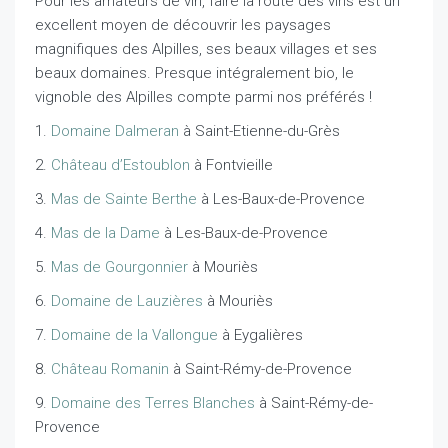
Pour les amateurs de vin, faire la route des vins est un
excellent moyen de découvrir les paysages
magnifiques des Alpilles, ses beaux villages et ses
beaux domaines. Presque intégralement bio, le
vignoble des Alpilles compte parmi nos préférés !
1.
Domaine Dalmeran
à Saint-Etienne-du-Grès
2.
Château d’Estoublon
à Fontvieille
3.
Mas de Sainte Berthe
à Les-Baux-de-Provence
4.
Mas de la Dame
à Les-Baux-de-Provence
5.
Mas de Gourgonnier
à Mouriès
6.
Domaine de Lauzières
à Mouriès
7.
Domaine de la Vallongue
à Eygalières
8.
Château Romanin
à Saint-Rémy-de-Provence
9.
Domaine des Terres Blanches
à Saint-Rémy-de-
Provence