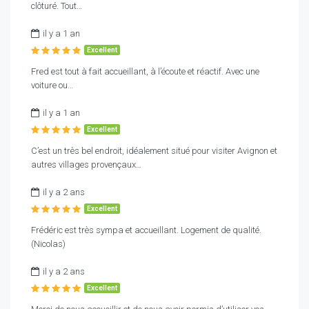
clôturé. Tout…
il y a 1 an
Excellent
Fred est tout à fait accueillant, à l’écoute et réactif. Avec une
voiture ou…
il y a 1 an
Excellent
C’est un très bel endroit, idéalement situé pour visiter Avignon et
autres villages provençaux…
il y a 2 ans
Excellent
Frédéric est très sympa et accueillant. Logement de qualité.
(Nicolas)
il y a 2 ans
Excellent