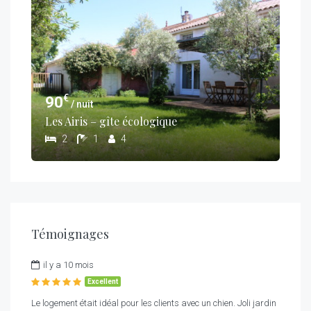
€
90
/ nuit
Les Airis – gîte écologique
2
1
4
Témoignages
il y a 10 mois
Excellent
Le logement était idéal pour les clients avec un chien. Joli jardin