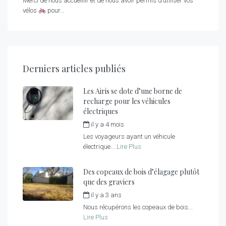
Merci de nous accueillir et de nous avoir permis d’utiliser vos
vélos
pour…
Derniers articles publiés
Les Airis se dote d’une borne de
recharge pour les véhicules
électriques
il y a 4 mois
par
fred
Les voyageurs ayant un véhicule
électrique...
Lire Plus
Des copeaux de bois d’élagage plutôt
que des graviers
il y a 3 ans
par
fred
Nous récupérons les copeaux de bois...
Lire Plus