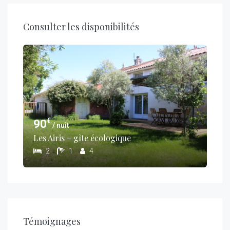
Consulter les disponibilités
€
90
/ nuit
Les Airis – gîte écologique
2
1
4
Témoignages