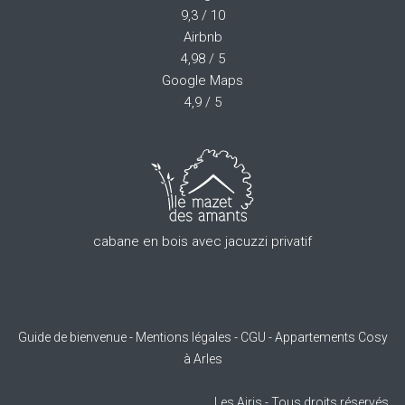
9,3 / 10
Airbnb
4,98 / 5
Google Maps
4,9 / 5
cabane en bois avec jacuzzi privatif
Guide de bienvenue
-
Mentions légales
-
CGU
-
Appartements Cosy
à Arles
Les Airis - Tous droits réservés.