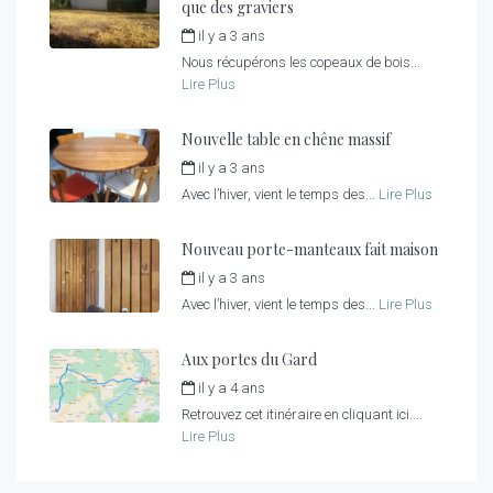
que des graviers
il y a 3 ans
par
fred
Nous récupérons les copeaux de bois...
Lire Plus
Nouvelle table en chêne massif
il y a 3 ans
par
fred
Avec l’hiver, vient le temps des...
Lire Plus
Nouveau porte-manteaux fait maison
il y a 3 ans
par
fred
Avec l’hiver, vient le temps des...
Lire Plus
Aux portes du Gard
il y a 4 ans
par
fred
Retrouvez cet itinéraire en cliquant ici....
Lire Plus